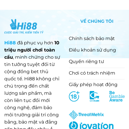
VỀ CHÚNG TÔI
Chính sách bảo mật
Hi88
đã phục vụ hơn
10
triệu người chơi toàn
Điều khoản sử dụng
cầu
, minh chứng cho sự
Quyền riêng tư
tin tưởng tuyệt đối từ
cộng đồng bet thủ
Chơi có trách nhiệm
quốc tế. Hi88 không chỉ
Giấy phép hoạt động
chú trọng đến chất
lượng sản phẩm, mà
còn liên tục đổi mới
công nghệ, đảm bảo
môi trường giải trí công
bằng, bảo mật và đẳng