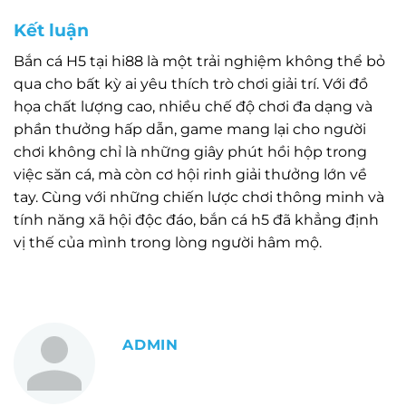
Kết luận
Bắn cá H5 tại hi88 là một trải nghiệm không thể bỏ
qua cho bất kỳ ai yêu thích trò chơi giải trí. Với đồ
họa chất lượng cao, nhiều chế độ chơi đa dạng và
phần thưởng hấp dẫn, game mang lại cho người
chơi không chỉ là những giây phút hồi hộp trong
việc săn cá, mà còn cơ hội rinh giải thưởng lớn về
tay. Cùng với những chiến lược chơi thông minh và
tính năng xã hội độc đáo, bắn cá h5 đã khẳng định
vị thế của mình trong lòng người hâm mộ.
ADMIN