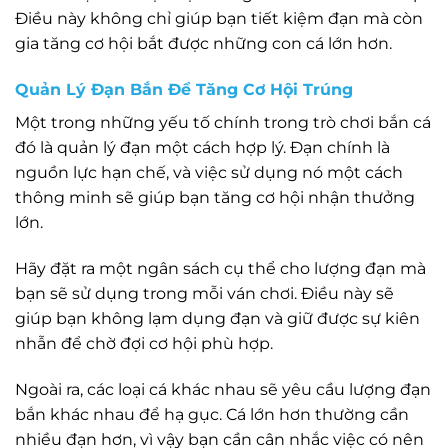
Điều này không chỉ giúp bạn tiết kiệm đạn mà còn
gia tăng cơ hội bắt được những con cá lớn hơn.
Quản Lý Đạn Bắn Để Tăng Cơ Hội Trúng
Một trong những yếu tố chính trong trò chơi bắn cá
đó là quản lý đạn một cách hợp lý. Đạn chính là
nguồn lực hạn chế, và việc sử dụng nó một cách
thông minh sẽ giúp bạn tăng cơ hội nhận thưởng
lớn.
Hãy đặt ra một ngân sách cụ thể cho lượng đạn mà
bạn sẽ sử dụng trong mỗi ván chơi. Điều này sẽ
giúp bạn không lạm dụng đạn và giữ được sự kiên
nhẫn để chờ đợi cơ hội phù hợp.
Ngoài ra, các loại cá khác nhau sẽ yêu cầu lượng đạn
bắn khác nhau để hạ gục. Cá lớn hơn thường cần
nhiều đạn hơn, vì vậy bạn cần cân nhắc việc có nên