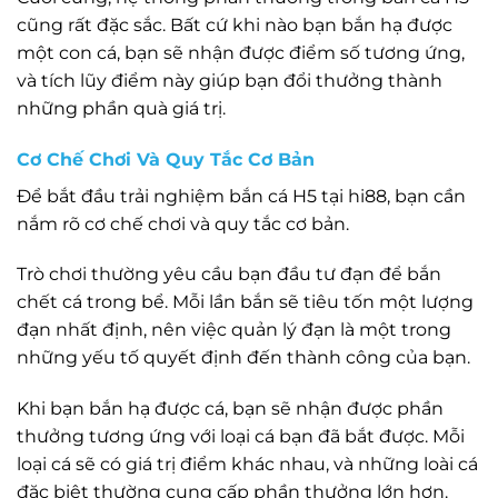
cũng rất đặc sắc. Bất cứ khi nào bạn bắn hạ được
một con cá, bạn sẽ nhận được điểm số tương ứng,
và tích lũy điểm này giúp bạn đổi thưởng thành
những phần quà giá trị.
Cơ Chế Chơi Và Quy Tắc Cơ Bản
Để bắt đầu trải nghiệm bắn cá H5 tại hi88, bạn cần
nắm rõ cơ chế chơi và quy tắc cơ bản.
Trò chơi thường yêu cầu bạn đầu tư đạn để bắn
chết cá trong bể. Mỗi lần bắn sẽ tiêu tốn một lượng
đạn nhất định, nên việc quản lý đạn là một trong
những yếu tố quyết định đến thành công của bạn.
Khi bạn bắn hạ được cá, bạn sẽ nhận được phần
thưởng tương ứng với loại cá bạn đã bắt được. Mỗi
loại cá sẽ có giá trị điểm khác nhau, và những loài cá
đặc biệt thường cung cấp phần thưởng lớn hơn.