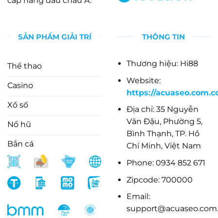
cấp hàng đầu châu Á.
SẢN PHẨM GIẢI TRÍ
THÔNG TIN
Thương hiệu: Hi88
Thể thao
Website:
Casino
https://acuaseo.com.c
Xổ số
Địa chỉ:
35 Nguyễn
Văn Đậu, Phường 5,
Nổ hũ
Bình Thạnh, TP. Hồ
Bắn cá
Chí Minh, Việt Nam
Phone:
0934 852 671
Zipcode:
700000
Email:
support@acuaseo.com