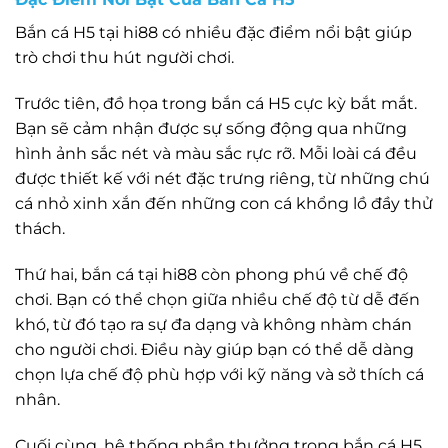
Bắn cá H5 tại hi88 có nhiều đặc điểm nổi bật giúp
trò chơi thu hút người chơi.
Trước tiên, đồ họa trong bắn cá H5 cực kỳ bắt mắt.
Bạn sẽ cảm nhận được sự sống động qua những
hình ảnh sắc nét và màu sắc rực rỡ. Mỗi loài cá đều
được thiết kế với nét đặc trưng riêng, từ những chú
cá nhỏ xinh xắn đến những con cá khổng lồ đầy thử
thách.
Thứ hai, bắn cá tại hi88 còn phong phú về chế độ
chơi. Bạn có thể chọn giữa nhiều chế độ từ dễ đến
khó, từ đó tạo ra sự đa dạng và không nhàm chán
cho người chơi. Điều này giúp bạn có thể dễ dàng
chọn lựa chế độ phù hợp với kỹ năng và sở thích cá
nhân.
Cuối cùng, hệ thống phần thưởng trong bắn cá H5