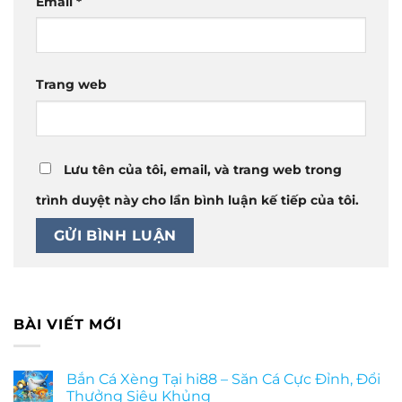
Email
*
Trang web
Lưu tên của tôi, email, và trang web trong
trình duyệt này cho lần bình luận kế tiếp của tôi.
BÀI VIẾT MỚI
Bắn Cá Xèng Tại hi88 – Săn Cá Cực Đỉnh, Đổi
Thưởng Siêu Khủng