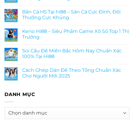
Bắn Cá H5 Tại hi88 – Săn Cá Cực Đỉnh, Đổi
Thưởng Cực Khủng
Keno Hi88 – Siêu Phẩm Game Xổ Số Top 1 Thị
Trường
Soi Cầu Đề Miền Bắc Hôm Nay Chuẩn Xác
100% Tại Hi88
Cách Ghép Dàn Đề Theo Tổng Chuẩn Xác
Cho Người Mới 2025
DANH MỤC
Danh
Mục