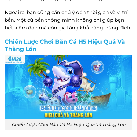
Ngoài ra, bạn cũng cần chú ý đến thời gian và vị trí
bắn. Một cú bắn thông minh không chỉ giúp bạn
tiết kiệm đạn mà còn gia tăng khả năng trúng đích.
Chiến Lược Chơi Bắn Cá H5 Hiệu Quả Và
Thắng Lớn
Chiến Lược Chơi Bắn Cá H5 Hiệu Quả Và Thắng Lớn