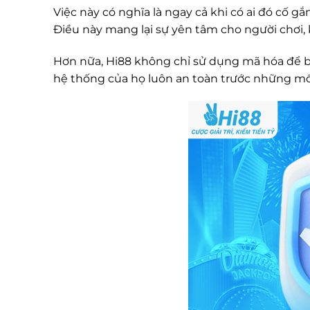
Việc này có nghĩa là ngay cả khi có ai đó cố 
Điều này mang lại sự yên tâm cho người chơi, k
Hơn nữa, Hi88 không chỉ sử dụng mã hóa để b
hệ thống của họ luôn an toàn trước những mố