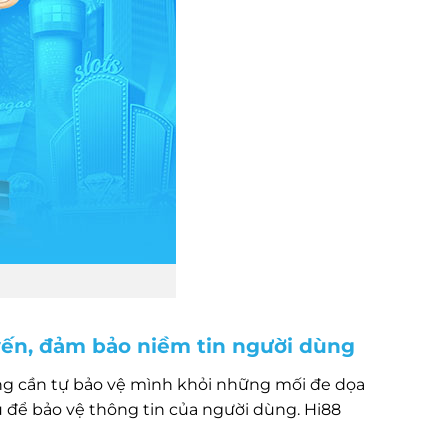
tuyến, đảm bảo niềm tin người dùng
ũng cần tự bảo vệ mình khỏi những mối đe dọa
ụ để bảo vệ thông tin của người dùng. Hi88