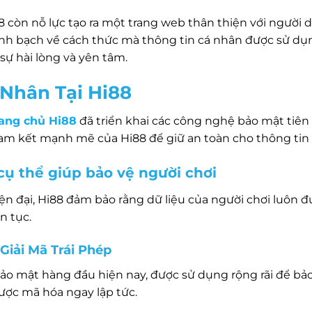
 còn nỗ lực tạo ra một trang web thân thiện với người 
inh bạch về cách thức mà thông tin cá nhân được sử dụ
 sự hài lòng và yên tâm.
 Nhân Tại Hi88
ang chủ Hi88
đã triển khai các công nghệ bảo mật tiên
cam kết mạnh mẽ của Hi88 để giữ an toàn cho thông tin
cụ thể giúp bảo vệ người chơi
 đại, Hi88 đảm bảo rằng dữ liệu của người chơi luôn đ
n tục.
Giải Mã Trái Phép
ảo mật hàng đầu hiện nay, được sử dụng rộng rãi để bảo
được mã hóa ngay lập tức.