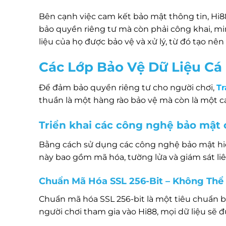
Bên cạnh việc cam kết bảo mật thông tin, Hi88
bảo quyền riêng tư mà còn phải công khai, m
liệu của họ được bảo vệ và xử lý, từ đó tạo nên
Các Lớp Bảo Vệ Dữ Liệu Cá
Để đảm bảo quyền riêng tư cho người chơi,
Tr
thuần là một hàng rào bảo vệ mà còn là một 
Triển khai các công nghệ bảo mật 
Bằng cách sử dụng các công nghệ bảo mật hiện
này bao gồm mã hóa, tường lửa và giám sát liê
Chuẩn Mã Hóa SSL 256-Bit – Không Thể 
Chuẩn mã hóa SSL 256-bit là một tiêu chuẩn b
người chơi tham gia vào Hi88, mọi dữ liệu sẽ 