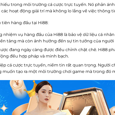
hiếu trong môi trường cá cược trực tuyến. Nó phản ánh 
 các hoạt động giải trí mà không lo lắng về việc thông t
 tiên hàng đầu tại Hi88:
 nhiệm vụ hàng đầu của Hi88 là bảo vệ dữ liệu cá nhân c
nền tảng mà còn ảnh hưởng đến sự tin tưởng của người
cược đang ngày càng được điều chỉnh chặt chẽ. Hi88 ph
động đều hợp pháp và minh bạch.
ệp cá cược trực tuyến, niềm tin rất quan trọng. Người 
ong muốn tạo ra một môi trường chơi game mà trong đó 