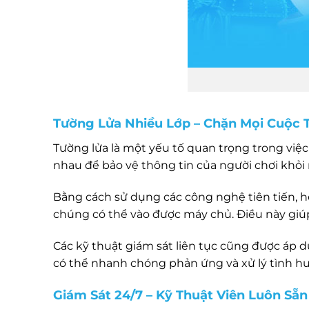
Tường Lửa Nhiều Lớp – Chặn Mọi Cuộc 
Tường lửa là một yếu tố quan trọng trong việc
nhau để bảo vệ thông tin của người chơi kh
Bằng cách sử dụng các công nghệ tiên tiến, h
chúng có thể vào được máy chủ. Điều này giúp 
Các kỹ thuật giám sát liên tục cũng được áp 
có thể nhanh chóng phản ứng và xử lý tình h
Giám Sát 24/7 – Kỹ Thuật Viên Luôn Sẵ