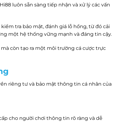
Hi88 luôn sẵn sàng tiếp nhận và xử lý các vấn
iểm tra bảo mật, đánh giá lỗ hổng, từ đó cải
dựng một hệ thống vững mạnh và đáng tin cậy.
 mà còn tạo ra một môi trường cá cược trực
ng
yền riêng tư và bảo mật thông tin cá nhân của
ấp cho người chơi thông tin rõ ràng và dễ