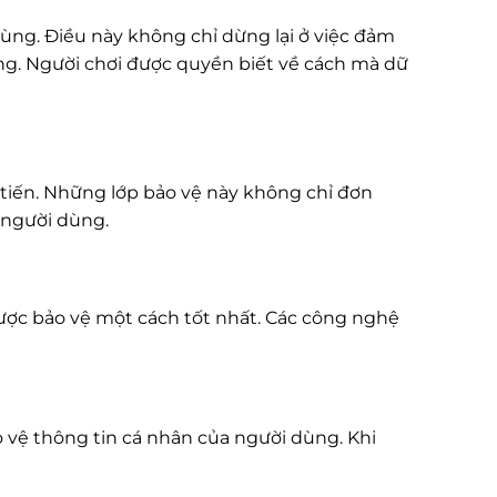
dùng. Điều này không chỉ dừng lại ở việc đảm
ng. Người chơi được quyền biết về cách mà dữ
 tiến. Những lớp bảo vệ này không chỉ đơn
 người dùng.
ược bảo vệ một cách tốt nhất. Các công nghệ
 vệ thông tin cá nhân của người dùng. Khi