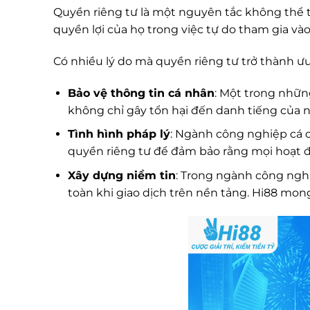
Quyền riêng tư là một nguyên tắc không thể t
quyền lợi của họ trong việc tự do tham gia vào
Có nhiều lý do mà quyền riêng tư trở thành ưu
Bảo vệ thông tin cá nhân
: Một trong những
không chỉ gây tổn hại đến danh tiếng của 
Tình hình pháp lý
: Ngành công nghiệp cá 
quyền riêng tư để đảm bảo rằng mọi hoạt 
Xây dựng niềm tin
: Trong ngành công nghi
toàn khi giao dịch trên nền tảng. Hi88 m