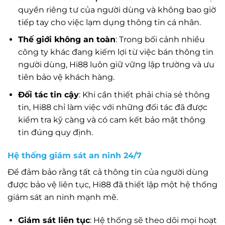
quyền riêng tư của người dùng và không bao giờ
tiếp tay cho việc lạm dụng thông tin cá nhân.
Thế giới không an toàn
: Trong bối cảnh nhiều
công ty khác đang kiếm lợi từ việc bán thông tin
người dùng, Hi88 luôn giữ vững lập trường và ưu
tiên bảo vệ khách hàng.
Đối tác tin cậy
: Khi cần thiết phải chia sẻ thông
tin, Hi88 chỉ làm việc với những đối tác đã được
kiểm tra kỹ càng và có cam kết bảo mật thông
tin đúng quy định.
Hệ thống giám sát an ninh 24/7
Để đảm bảo rằng tất cả thông tin của người dùng
được bảo vệ liên tục, Hi88 đã thiết lập một hệ thống
giám sát an ninh mạnh mẽ.
Giám sát liên tục
: Hệ thống sẽ theo dõi mọi hoạt