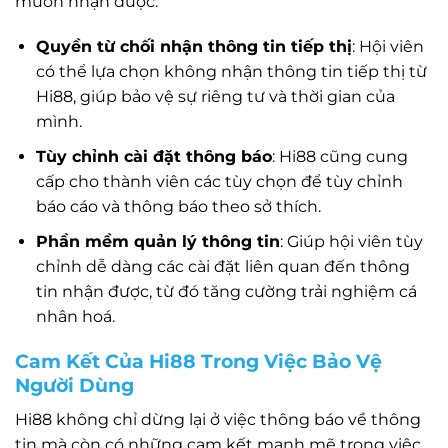
muốn nhận được.
Quyền từ chối nhận thông tin tiếp thị
: Hội viên
có thể lựa chọn không nhận thông tin tiếp thị từ
Hi88, giúp bảo vệ sự riêng tư và thời gian của
mình.
Tùy chỉnh cài đặt thông báo
: Hi88 cũng cung
cấp cho thành viên các tùy chọn để tùy chỉnh
báo cáo và thông báo theo sở thích.
Phần mềm quản lý thông tin
: Giúp hội viên tùy
chỉnh dễ dàng các cài đặt liên quan đến thông
tin nhận được, từ đó tăng cường trải nghiệm cá
nhân hoá.
Cam Kết Của Hi88 Trong Việc Bảo Vệ
Người Dùng
Hi88 không chỉ dừng lại ở việc thông báo về thông
tin mà còn có những cam kết mạnh mẽ trong việc