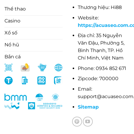
Thương hiệu: Hi88
Thể thao
Website:
Casino
https://acuaseo.com.c
Xổ số
Địa chỉ:
35 Nguyễn
Văn Đậu, Phường 5,
Nổ hũ
Bình Thạnh, TP. Hồ
Bắn cá
Chí Minh, Việt Nam
Phone:
0934 852 671
Zipcode:
700000
Email:
support@acuaseo.com
Sitemap