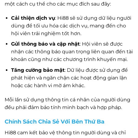
một cách cụ thể cho các mục đích sau đây:
Cải thiện dịch vụ
: Hi88 sẽ sử dụng dữ liệu người
dùng để tối ưu hóa các dịch vụ, mang đến cho
hội viên trải nghiệm tốt hơn.
Gửi thông báo và cập nhật
: Hội viên sẽ được
nhận các thông báo quan trọng liên quan đến tài
khoản cũng như các chương trình khuyến mại.
Tăng cường bảo mật
: Dữ liệu được sử dụng để
phát hiện và ngăn chặn các hoạt động gian lận
hoặc các hành vi mờ ám khác.
Mỗi lần sử dụng thông tin cá nhân của người dùng
đều phải đảm bảo tính minh bạch và hợp pháp.
Chính Sách Chia Sẻ Với Bên Thứ Ba
Hi88 cam kết bảo vệ thông tin người dùng và chỉ