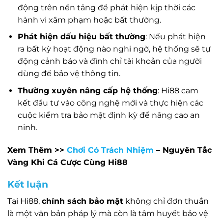
động trên nền tảng để phát hiện kịp thời các
hành vi xâm phạm hoặc bất thường.
Phát hiện dấu hiệu bất thường
: Nếu phát hiện
ra bất kỳ hoạt động nào nghi ngờ, hệ thống sẽ tự
động cảnh báo và đình chỉ tài khoản của người
dùng để bảo vệ thông tin.
Thường xuyên nâng cấp hệ thống
: Hi88 cam
kết đầu tư vào công nghệ mới và thực hiện các
cuộc kiểm tra bảo mật định kỳ để nâng cao an
ninh.
Xem Thêm >>
Chơi Có Trách Nhiệm
– Nguyên Tắc
Vàng Khi Cá Cược Cùng Hi88
Kết luận
Tại Hi88,
chính sách bảo mật
không chỉ đơn thuần
là một văn bản pháp lý mà còn là tâm huyết bảo vệ