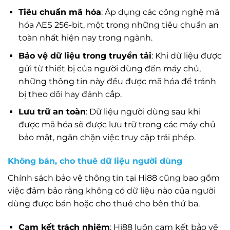
Tiêu chuẩn mã hóa
: Áp dụng các công nghệ mã
hóa AES 256-bit, một trong những tiêu chuẩn an
toàn nhất hiện nay trong ngành.
Bảo vệ dữ liệu trong truyền tải
: Khi dữ liệu được
gửi từ thiết bị của người dùng đến máy chủ,
những thông tin này đều được mã hóa để tránh
bị theo dõi hay đánh cắp.
Lưu trữ an toàn
: Dữ liệu người dùng sau khi
được mã hóa sẽ được lưu trữ trong các máy chủ
bảo mật, ngăn chặn việc truy cập trái phép.
Không bán, cho thuê dữ liệu người dùng
Chính sách bảo vệ thông tin tại Hi88 cũng bao gồm
việc đảm bảo rằng không có dữ liệu nào của người
dùng được bán hoặc cho thuê cho bên thứ ba.
Cam kết trách nhiệm
: Hi88 luôn cam kết bảo vệ