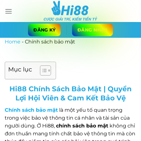
Bỏ
qua
nội
dung
ĐĂNG KÝ
ĐĂNG NHẬP
Home
-
Chính sách bảo mật
Mục lục
Hi88 Chính Sách Bảo Mật | Quyền
Lợi Hội Viên & Cam Kết Bảo Vệ
Chính sách bảo mật
là một yếu tố quan trọng
trong việc bảo vệ thông tin cá nhân và tài sản của
người dùng. Ở Hi88,
chính sách bảo mật
không chỉ
đơn thuần mang tính chất bảo vệ thông tin mà còn