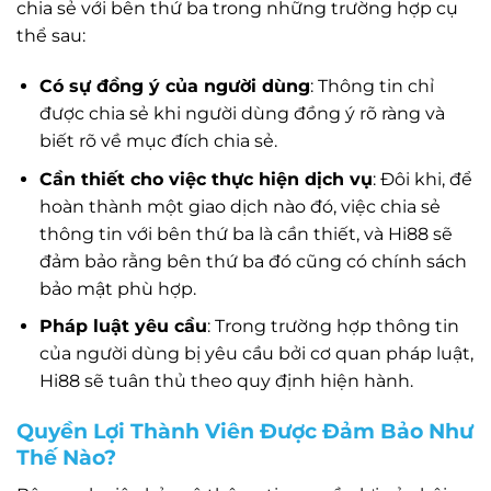
chia sẻ với bên thứ ba trong những trường hợp cụ
thể sau:
Có sự đồng ý của người dùng
: Thông tin chỉ
được chia sẻ khi người dùng đồng ý rõ ràng và
biết rõ về mục đích chia sẻ.
Cần thiết cho việc thực hiện dịch vụ
: Đôi khi, để
hoàn thành một giao dịch nào đó, việc chia sẻ
thông tin với bên thứ ba là cần thiết, và Hi88 sẽ
đảm bảo rằng bên thứ ba đó cũng có chính sách
bảo mật phù hợp.
Pháp luật yêu cầu
: Trong trường hợp thông tin
của người dùng bị yêu cầu bởi cơ quan pháp luật,
Hi88 sẽ tuân thủ theo quy định hiện hành.
Quyền Lợi Thành Viên Được Đảm Bảo Như
Thế Nào?