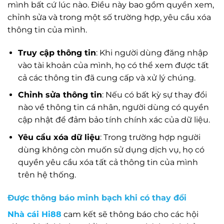
mình bất cứ lúc nào. Điều này bao gồm quyền xem,
chỉnh sửa và trong một số trường hợp, yêu cầu xóa
thông tin của mình.
Truy cập thông tin
: Khi người dùng đăng nhập
vào tài khoản của mình, họ có thể xem được tất
cả các thông tin đã cung cấp và xử lý chúng.
Chỉnh sửa thông tin
: Nếu có bất kỳ sự thay đổi
nào về thông tin cá nhân, người dùng có quyền
cập nhật để đảm bảo tính chính xác của dữ liệu.
Yêu cầu xóa dữ liệu
: Trong trường hợp người
dùng không còn muốn sử dụng dịch vụ, họ có
quyền yêu cầu xóa tất cả thông tin của mình
trên hệ thống.
Được thông báo minh bạch khi có thay đổi
Nhà cái Hi88
cam kết sẽ thông báo cho các hội