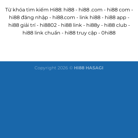
Từ khóa tìm kiếm Hi88: hi88 - hi88 .com - hi88 com -
hi88 đăng nhập - hi88.com - link hi88 - hi88 app -
hi88 giải trí - hi8802 - hi88 link - hi88y - hi88 club -
hi88 link chuẩn - hi88 truy cập - 0hi88
Copyright 2026 ©
HI88 HASAGI