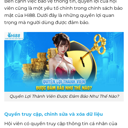
Bên cạnh việc bảo vệ thông tin, quyền lợi của hội
viên cũng là một yếu tố chính trong chính sách bảo
mật của Hi88. Dưới đây là những quyền lợi quan
trọng mà người dùng được đảm bảo.
Quyền Lợi Thành Viên Được Đảm Bảo Như Thế Nào?
Quyền truy cập, chỉnh sửa và xóa dữ liệu
Hội viên có quyền truy cập thông tin cá nhân của