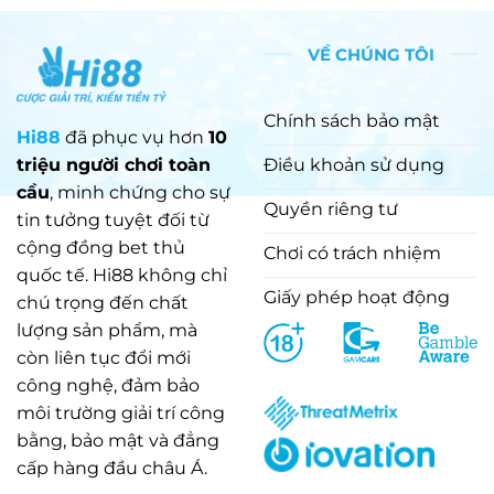
VỀ CHÚNG TÔI
Chính sách bảo mật
Hi88
đã phục vụ hơn
10
triệu người chơi toàn
Điều khoản sử dụng
cầu
, minh chứng cho sự
Quyền riêng tư
tin tưởng tuyệt đối từ
cộng đồng bet thủ
Chơi có trách nhiệm
quốc tế. Hi88 không chỉ
Giấy phép hoạt động
chú trọng đến chất
lượng sản phẩm, mà
còn liên tục đổi mới
công nghệ, đảm bảo
môi trường giải trí công
bằng, bảo mật và đẳng
cấp hàng đầu châu Á.