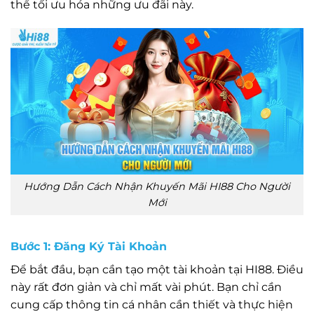
thể tối ưu hóa những ưu đãi này.
Hướng Dẫn Cách Nhận Khuyến Mãi HI88 Cho Người
Mới
Bước 1: Đăng Ký Tài Khoản
Để bắt đầu, bạn cần tạo một tài khoản tại HI88. Điều
này rất đơn giản và chỉ mất vài phút. Bạn chỉ cần
cung cấp thông tin cá nhân cần thiết và thực hiện