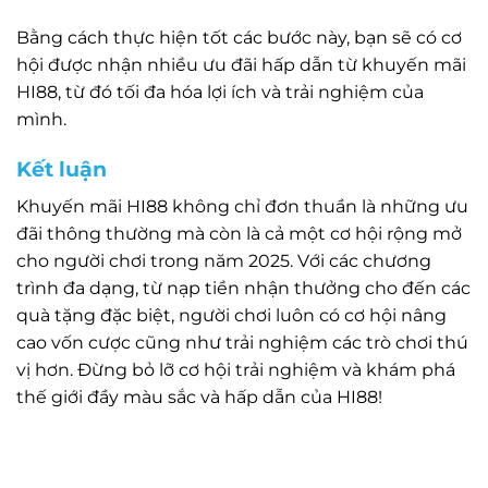
Bằng cách thực hiện tốt các bước này, bạn sẽ có cơ
hội được nhận nhiều ưu đãi hấp dẫn từ khuyến mãi
HI88, từ đó tối đa hóa lợi ích và trải nghiệm của
mình.
Kết luận
Khuyến mãi HI88 không chỉ đơn thuần là những ưu
đãi thông thường mà còn là cả một cơ hội rộng mở
cho người chơi trong năm 2025. Với các chương
trình đa dạng, từ nạp tiền nhận thưởng cho đến các
quà tặng đặc biệt, người chơi luôn có cơ hội nâng
cao vốn cược cũng như trải nghiệm các trò chơi thú
vị hơn. Đừng bỏ lỡ cơ hội trải nghiệm và khám phá
thế giới đầy màu sắc và hấp dẫn của HI88!