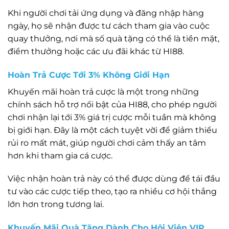
Khi người chơi tải ứng dụng và đăng nhập hàng
ngày, họ sẽ nhận được tư cách tham gia vào cuộc
quay thưởng, nơi mà số quà tặng có thể là tiền mặt,
điểm thưởng hoặc các ưu đãi khác từ HI88.
Hoàn Trả Cược Tới 3% Không Giới Hạn
Khuyến mãi hoàn trả cược là một trong những
chính sách hỗ trợ nổi bật của HI88, cho phép người
chơi nhận lại tới 3% giá trị cược mỗi tuần mà không
bị giới hạn. Đây là một cách tuyệt vời để giảm thiểu
rủi ro mất mát, giúp người chơi cảm thấy an tâm
hơn khi tham gia cá cược.
Việc nhận hoàn trả này có thể được dùng để tái đầu
tư vào các cược tiếp theo, tạo ra nhiều cơ hội thắng
lớn hơn trong tương lai.
Khuyến Mãi Quà Tặng Dành Cho Hội Viên VIP