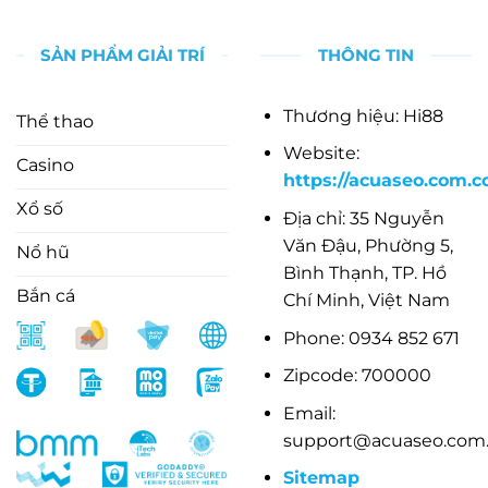
SẢN PHẨM GIẢI TRÍ
THÔNG TIN
Thương hiệu: Hi88
Thể thao
Website:
Casino
https://acuaseo.com.c
Xổ số
Địa chỉ:
35 Nguyễn
Văn Đậu, Phường 5,
Nổ hũ
Bình Thạnh, TP. Hồ
Bắn cá
Chí Minh, Việt Nam
Phone:
0934 852 671
Zipcode:
700000
Email:
support@acuaseo.com
Sitemap