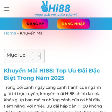
Bỏ
qua
nội
dung
ĐĂNG KÝ
ĐĂNG NHẬP
Home
-
Khuyến Mãi
Mục lục
Khuyến Mãi HI88: Top Ưu Đãi Đặc
Biệt Trong Năm 2025
Trong bối cảnh ngày càng cạnh tranh của ngành
giải trí trực tuyến, khuyến mãi HI88 chính là chìa
khóa giúp bạn mở ra những cánh cửa cơ hội đầy
tiềm năng. Với nhiều ưu đãi hấp dẫn, HI88 không