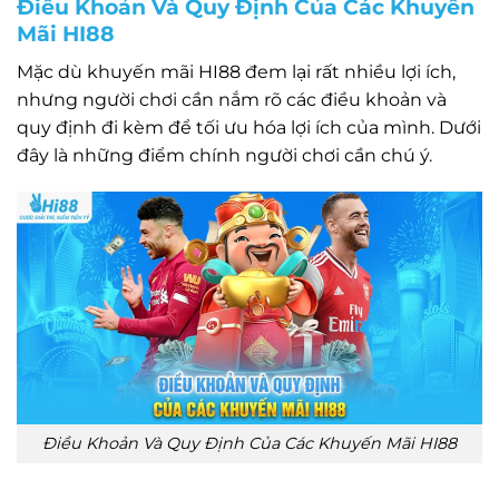
Điều Khoản Và Quy Định Của Các Khuyến
Mãi HI88
Mặc dù khuyến mãi HI88 đem lại rất nhiều lợi ích,
nhưng người chơi cần nắm rõ các điều khoản và
quy định đi kèm để tối ưu hóa lợi ích của mình. Dưới
đây là những điểm chính người chơi cần chú ý.
Điều Khoản Và Quy Định Của Các Khuyến Mãi HI88