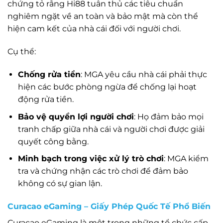
chứng tỏ rằng Hi88 tuân thủ các tiêu chuẩn
nghiêm ngặt về an toàn và bảo mật mà còn thể
hiện cam kết của nhà cái đối với người chơi.
Cụ thể:
Chống rửa tiền
: MGA yêu cầu nhà cái phải thực
hiện các bước phòng ngừa để chống lại hoạt
động rửa tiền.
Bảo vệ quyền lợi người chơi
: Họ đảm bảo mọi
tranh chấp giữa nhà cái và người chơi được giải
quyết công bằng.
Minh bạch trong việc xử lý trò chơi
: MGA kiểm
tra và chứng nhận các trò chơi để đảm bảo
không có sự gian lận.
Curacao eGaming – Giấy Phép Quốc Tế Phổ Biến
Curacao eGaming là một trong những tổ chức cấp