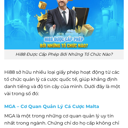
Hi88 Được Cấp Phép Bởi Những Tổ Chức Nào?
Hi88 sở hữu nhiều loại giấy phép hoạt động từ các
tổ chức quản lý cá cược quốc tế, giúp khẳng định
danh tiếng và độ tin cậy của mình. Dưới đây là một
vài trong số đó:
MGA – Cơ Quan Quản Lý Cá Cược Malta
MGA là một trong những cơ quan quản lý uy tín
nhất trong ngành. Chứng chỉ do họ cấp không chỉ