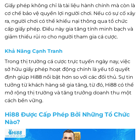
Giấy phép không chỉ là tài liệu hành chính mà còn là
cơ chế bảo vệ quyền lợi người chơi. Nếu có sự cố xảy
ra, người chơi có thể khiếu nại thông qua tổ chức
cấp giấy phép. Điều này gia tăng tính minh bạch và
giảm thiểu rủi ro cho người tham gia cá cược.
Khả Năng Cạnh Tranh
Trong thị trường cá cược trực tuyến ngày nay, việc
sở hữu giấy phép hoạt động chính là yếu tố quyết
định giúp Hi88 nổi bật hơn so với các đối thủ. Sự tin
tưởng từ khách hàng sẽ gia tăng, từ đó, Hi88 có thể
mở rộng thị trường và tăng trưởng doanh thu một
cách bền vững.
Hi88 Được Cấp Phép Bởi Những Tổ Chức
Nào?