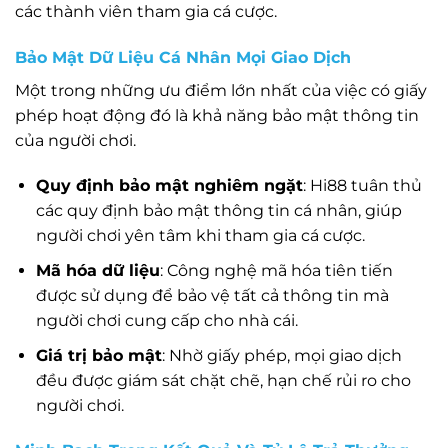
các thành viên tham gia cá cược.
Bảo Mật Dữ Liệu Cá Nhân Mọi Giao Dịch
Một trong những ưu điểm lớn nhất của việc có giấy
phép hoạt động đó là khả năng bảo mật thông tin
của người chơi.
Quy định bảo mật nghiêm ngặt
: Hi88 tuân thủ
các quy định bảo mật thông tin cá nhân, giúp
người chơi yên tâm khi tham gia cá cược.
Mã hóa dữ liệu
: Công nghệ mã hóa tiên tiến
được sử dụng để bảo vệ tất cả thông tin mà
người chơi cung cấp cho nhà cái.
Giá trị bảo mật
: Nhờ giấy phép, mọi giao dịch
đều được giám sát chặt chẽ, hạn chế rủi ro cho
người chơi.