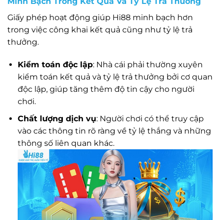
Minh Bạch Trong Kết Quả Và Tỷ Lệ Trả Thưởng
Giấy phép hoạt động giúp Hi88 minh bạch hơn
trong việc công khai kết quả cũng như tỷ lệ trả
thưởng.
Kiểm toán độc lập
: Nhà cái phải thường xuyên
kiểm toán kết quả và tỷ lệ trả thưởng bởi cơ quan
độc lập, giúp tăng thêm độ tin cậy cho người
chơi.
Chất lượng dịch vụ
: Người chơi có thể truy cập
vào các thông tin rõ ràng về tỷ lệ thắng và những
thông số liên quan khác.