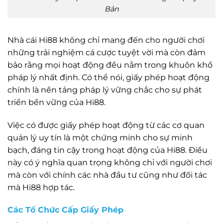
Bản
Nhà cái Hi88 không chỉ mang đến cho người chơi
những trải nghiệm cá cược tuyệt vời mà còn đảm
bảo rằng mọi hoạt động đều nằm trong khuôn khổ
pháp lý nhất định. Có thể nói, giấy phép hoạt động
chính là nền tảng pháp lý vững chắc cho sự phát
triển bền vững của Hi88.
Việc có được giấy phép hoạt động từ các cơ quan
quản lý uy tín là một chứng minh cho sự minh
bạch, đáng tin cậy trong hoạt động của Hi88. Điều
này có ý nghĩa quan trọng không chỉ với người chơi
mà còn với chính các nhà đầu tư cũng như đối tác
mà Hi88 hợp tác.
Các Tổ Chức Cấp Giấy Phép