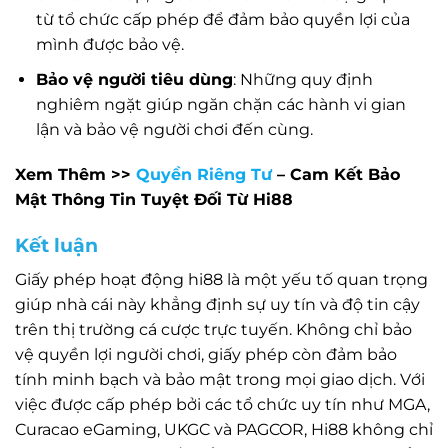
từ tổ chức cấp phép để đảm bảo quyền lợi của
mình được bảo vệ.
Bảo vệ người tiêu dùng
: Những quy định
nghiêm ngặt giúp ngăn chặn các hành vi gian
lận và bảo vệ người chơi đến cùng.
Xem Thêm >>
Quyền Riêng Tư
– Cam Kết Bảo
Mật Thông Tin Tuyệt Đối Từ Hi88
Kết luận
Giấy phép hoạt động hi88 là một yếu tố quan trọng
giúp nhà cái này khẳng định sự uy tín và độ tin cậy
trên thị trường cá cược trực tuyến. Không chỉ bảo
vệ quyền lợi người chơi, giấy phép còn đảm bảo
tính minh bạch và bảo mật trong mọi giao dịch. Với
việc được cấp phép bởi các tổ chức uy tín như MGA,
Curacao eGaming, UKGC và PAGCOR, Hi88 không chỉ