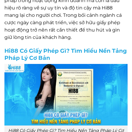
pháp trong hoạt động kinh doanh mà còn là dấu
hiệu rõ ràng về sự uy tín và độ tin cậy mà Hi88
mang lại cho người chơi. Trong bối cảnh ngành cá
cược ngày càng phát triển, việc sở hữu giấy phép
hoạt động trở nên rất cần thiết để thu hút và gìn
giữ lòng tin của khách hàng.
Hi88 Có Giấy Phép Gì? Tìm Hiểu Nền Tảng
Pháp Lý Cơ Bản
Hi88 Có Giấy Phép Gì? Tìm Hiểu Nền Tảng Pháp Lý Cơ