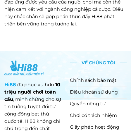
đáp ứng được yêu cầu của người chơi mà còn thể
hiện cam kết với ngành công nghiệp cá cược. Điều
này chắc chắn sẽ góp phần thúc đẩy Hi88 phát
triển bền vững trong tương lai.
VỀ CHÚNG TÔI
Chính sách bảo mật
Hi88
đã phục vụ hơn
10
triệu người chơi toàn
Điều khoản sử dụng
cầu
, minh chứng cho sự
Quyền riêng tư
tin tưởng tuyệt đối từ
cộng đồng bet thủ
Chơi có trách nhiệm
quốc tế. Hi88 không chỉ
Giấy phép hoạt động
chú trọng đến chất