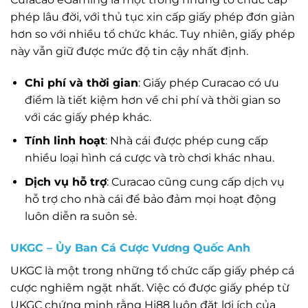
phép lâu đời, với thủ tục xin cấp giấy phép đơn giản
hơn so với nhiều tổ chức khác. Tuy nhiên, giấy phép
này vẫn giữ được mức độ tin cậy nhất định.
Chi phí và thời gian
: Giấy phép Curacao có ưu
điểm là tiết kiệm hơn về chi phí và thời gian so
với các giấy phép khác.
Tính linh hoạt
: Nhà cái được phép cung cấp
nhiều loại hình cá cược và trò chơi khác nhau.
Dịch vụ hỗ trợ
: Curacao cũng cung cấp dịch vụ
hỗ trợ cho nhà cái để bảo đảm mọi hoạt động
luôn diễn ra suôn sẻ.
UKGC – Ủy Ban Cá Cược Vương Quốc Anh
UKGC là một trong những tổ chức cấp giấy phép cá
cược nghiêm ngặt nhất. Việc có được giấy phép từ
UKGC chứng minh rằng Hi88 luôn đặt lợi ích của