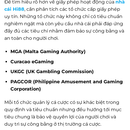
Để tìm hiểu rõ hơn về giấy phép hoạt động của
nhà
cái Hi88
, cần phân tích các tổ chức cấp giấy phép
uy tín. Những tổ chức này không chỉ có tiêu chuẩn
nghiêm ngặt mà còn yêu cầu nhà cái phải đáp ứng
đầy đủ các tiêu chí nhằm đảm bảo sự công bằng và
an toàn cho người chơi.
MGA (Malta Gaming Authority)
Curacao eGaming
UKGC (UK Gambling Commission)
PAGCOR (Philippine Amusement and Gaming
Corporation)
Mỗi tổ chức quản lý cá cược có sự khác biệt trong
quy định và tiêu chuẩn nhưng đều hướng tới mục
tiêu chung là bảo vệ quyền lợi của người chơi và
duy trì sự công bằng ở thị trường cá cược.